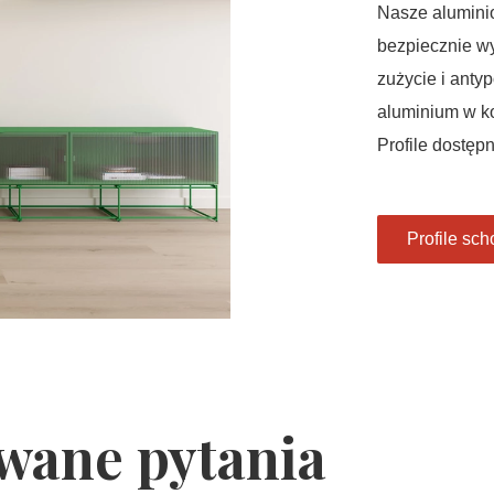
Nasze aluminio
bezpiecznie w
zużycie i anty
aluminium w k
Profile dostęp
Profile sc
awane pytania