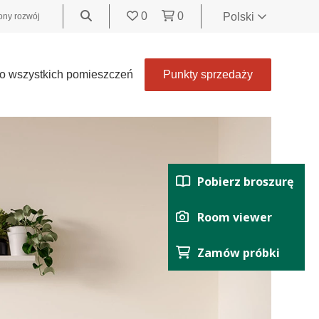
0
0
Polski
ny rozwój
World
United
o wszystkich pomieszczeń
Punkty sprzedaży
Kingdom
Polski
België
Belgique
Nederland
Pobierz broszurę
Français
Deutsch
Room viewer
Español
Zamów próbki
Italiano
Svenska
Suomi
Čeština