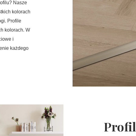
ofilu? Nasze
tkich kolorach
i. Profile
ch kolorach. W
ciowe i
zenie każdego
Profi