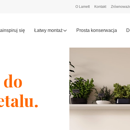
O Lamett
Kontakt
Zrównoważo
ainspiruj się
Łatwy montaż
Prosta konserwacja
D
 do
etalu.