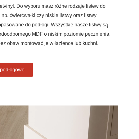
tvinyl. Do wyboru masz różne rodzaje listew do
np. ćwierćwałki czy niskie listwy oraz listwy
opasowane do podłogi. Wszystkie nasze listwy są
doodpornego MDF o niskim poziomie pęcznienia.
ez obaw montować je w łazience lub kuchni.
zypodłogowe