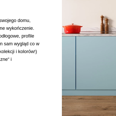
 swojego domu,
dne wykończenie.
odłogowe, proﬁle
en sam wygląd co w
olekcji i kolorów!)
zne” i