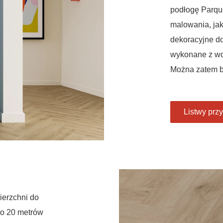
podłogę Parque
malowania, jak 
dekoracyjne d
wykonane z wo
Można zatem b
Listwy pr
ierzchni do
do 20 metrów