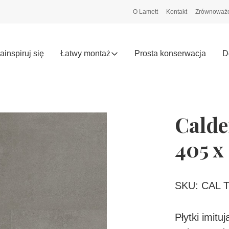
O Lamett
Kontakt
Zrównoważo
ainspiruj się
Łatwy montaż
Prosta konserwacja
D
Calde
405 x
SKU: CAL T
Płytki imit