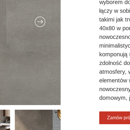
wyborem do
łączy w sob
takimi jak t
40x80 w po
nowoczesnoś
minimalisty
komponują s
zdolność do 
atmosfery, 
elementów w
nowoczesny
domowym, j
Zamów pr