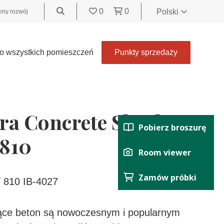
0
0
Polski
ny rozwój
World
United
o wszystkich pomieszczeń
Punkty sprzedaży
Kingdom
Polski
België
Belgique
ra Concrete Shark
Nederland
Pobierz broszurę
Français
 810
Deutsch
Room viewer
Español
Zamów próbki
Italiano
 810 IB-4027
Svenska
Suomi
ujące beton są nowoczesnym i popularnym
Čeština