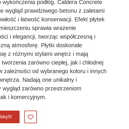
 wykończenia podłóg. Caldera Concrete
ie wygląd prawdziwego betonu z zaletami
rwałość i łatwość konserwacji. Efekt płytek
mieszczeniu sprawia wrażenie
ci i elegancji, tworząc współczesną i
czną atmosferę. Płytki doskonale
ię z różnymi stylami wnętrz i mają
tworzenia zarówno ciepłej, jak i chłodnej
w zależności od wybranego koloru i innych
nętrza. Nadają one unikalny i
 wygląd zarówno przestrzeniom
ak i komercyjnym.
óbkę
Dodaj do ulubionych