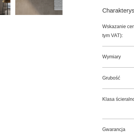
Charaktery
Wskazanie cen
tym VAT):
Wymiary
Grubość
Klasa ścieraln
Gwarancja