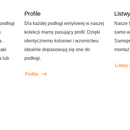
Profile
Listw
podłogi
Dla każdej podłogi winylowej w naszej
Nasze l
m
kolekcji mamy pasujący profil. Dzięki
samo w
a.
identycznemu kolorowi i wzornictwu
Samoprz
taki
idealnie dopasowują się one do
montaż 
 lub
podłogi.
Listwy
Profile