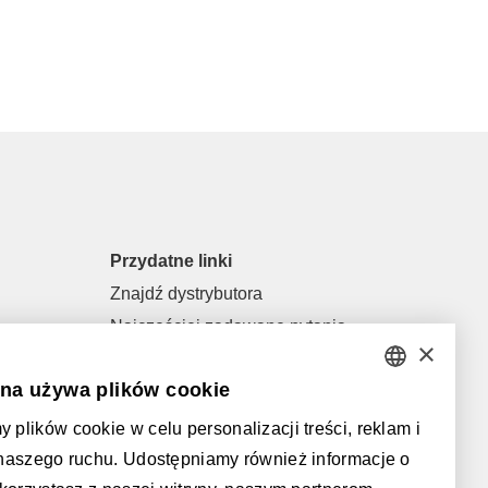
Przydatne linki
Znajdź dystrybutora
Najczęściej zadawane pytania
×
Pliki do pobrania
ona używa plików cookie
General terms of sale and general
DUTCH
conditions
plików cookie w celu personalizacji treści, reklam i
FRENCH
 naszego ruchu. Udostępniamy również informacje o
Obsługiwane przez:
ENGLISH