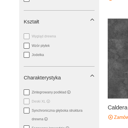
Kształt
Wygląd drewna
Wzór płytek
Jodełka
Charakterystyka
Zintegrowany podkład
Deski XL
Caldera
Synchroniczna głęboka struktura
Zamów
drewna