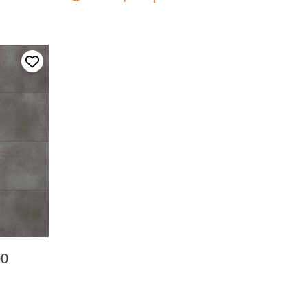
Dodaj do ulubionych
00