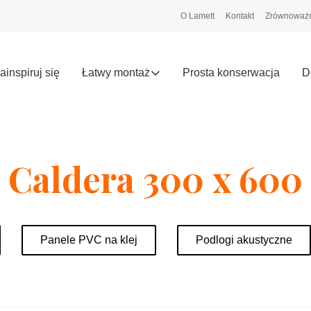
O Lamett
Kontakt
Zrównoważo
ainspiruj się
Łatwy montaż
Prosta konserwacja
D
Caldera 300 x 600
Panele PVC na klej
Podlogi akustyczne