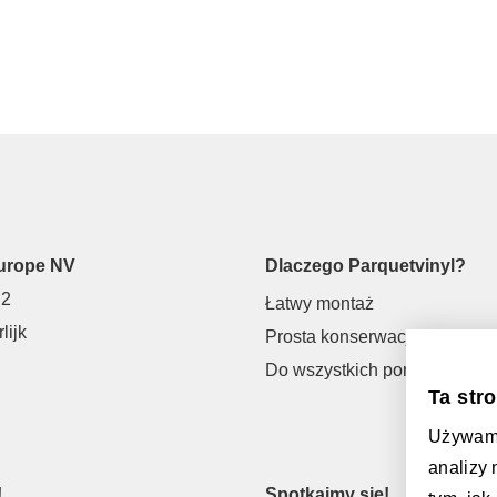
urope NV
Dlaczego Parquetvinyl?
 2
Łatwy montaż
lijk
Prosta konserwacja
Do wszystkich pomieszczeń
Ta str
Używamy 
analizy
!
Spotkajmy się!