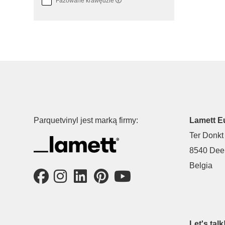
Fazowane krawędzie
Parquetvinyl jest marką firmy:
Lamett E
Ter Donkt
8540 Deer
Belgia
Let's talk