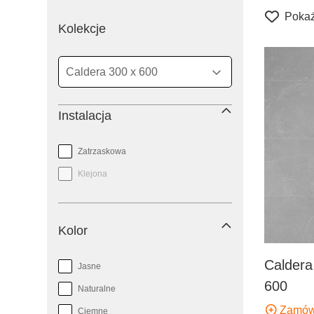
Pokaż
filtr
Kolekcje
Instalacja
Zatrzaskowa
Klejona
Kolor
Caldera
Jasne
600
Naturalne
Zamów
Ciemne