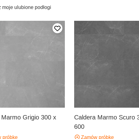
 moje ulubione podłogi
Dodaj do ulubionych
 Marmo Grigio 300 x
Caldera Marmo Scuro 
600
 próbkę
Zamów próbkę