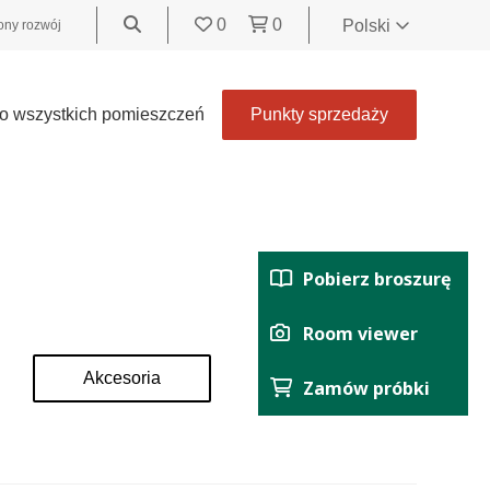
0
0
Polski
ny rozwój
World
United
o wszystkich pomieszczeń
Punkty sprzedaży
Kingdom
Polski
België
Belgique
Nederland
Pobierz broszurę
Français
Deutsch
Room viewer
Español
Akcesoria
Zamów próbki
Italiano
Svenska
Suomi
Čeština