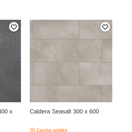
Dodaj do ulubionych
Dodaj do ul
300 x
Caldera Seasalt 300 x 600
Zamów próbkę