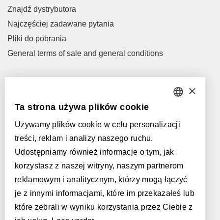
Znajdź dystrybutora
Najczęściej zadawane pytania
Pliki do pobrania
General terms of sale and general conditions
Let's talk!
×
M
info@parquetvinyl.eu
Ta strona używa plików cookie
DUTCH
T
+32 56 77 45 15
Używamy plików cookie w celu personalizacji
FRENCH
Spotkajmy się!
treści, reklam i analizy naszego ruchu.
Znajdź dystrybutora
ENGLISH
Udostępniamy również informacje o tym, jak
korzystasz z naszej witryny, naszym partnerom
POLISH
Obsługiwane przez:
reklamowym i analitycznym, którzy mogą łączyć
GERMAN
je z innymi informacjami, które im przekazałeś lub
które zebrali w wyniku korzystania przez Ciebie z
SPANISH