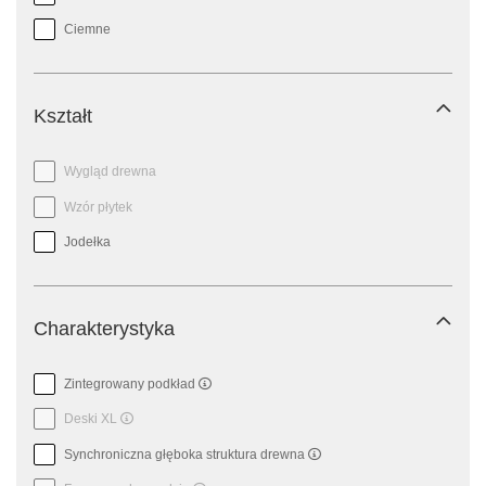
Ciemne
Kształt
Wygląd drewna
Wzór płytek
Jodełka
Charakterystyka
Zintegrowany podkład
Deski XL
Synchroniczna głęboka struktura drewna