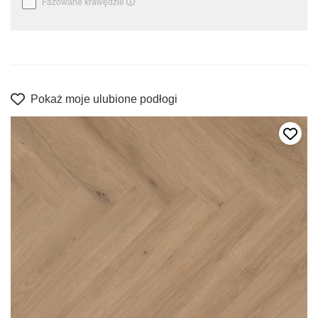
Fazowane krawędzie
Pokaż moje ulubione podłogi
Dodaj