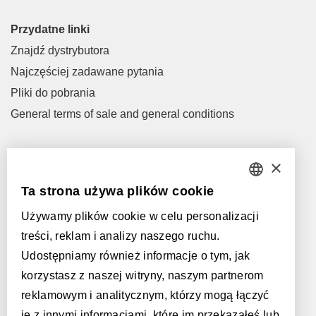
Przydatne linki
Znajdź dystrybutora
Najczęściej zadawane pytania
Pliki do pobrania
General terms of sale and general conditions
Let's talk!
×
M
info@parquetvinyl.eu
Ta strona używa plików cookie
DUTCH
T
+32 56 77 45 15
Używamy plików cookie w celu personalizacji
FRENCH
Spotkajmy się!
treści, reklam i analizy naszego ruchu.
Znajdź dystrybutora
ENGLISH
Udostępniamy również informacje o tym, jak
korzystasz z naszej witryny, naszym partnerom
POLISH
Obsługiwane przez:
reklamowym i analitycznym, którzy mogą łączyć
GERMAN
je z innymi informacjami, które im przekazałeś lub