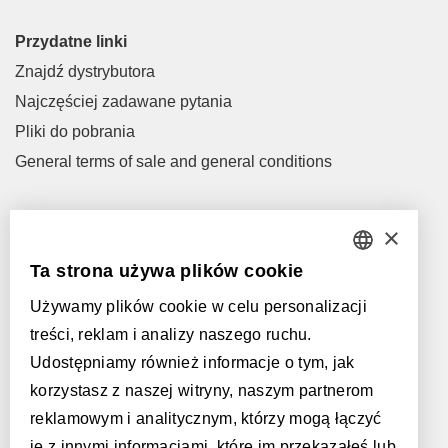
Przydatne linki
Znajdź dystrybutora
Najczęściej zadawane pytania
Pliki do pobrania
General terms of sale and general conditions
Let's talk!
×
M
info@parquetvinyl.eu
Ta strona używa plików cookie
DUTCH
T
+32 56 77 45 15
Używamy plików cookie w celu personalizacji
FRENCH
Spotkajmy się!
treści, reklam i analizy naszego ruchu.
Znajdź dystrybutora
ENGLISH
Udostępniamy również informacje o tym, jak
korzystasz z naszej witryny, naszym partnerom
POLISH
Obsługiwane przez:
reklamowym i analitycznym, którzy mogą łączyć
GERMAN
je z innymi informacjami, które im przekazałeś lub