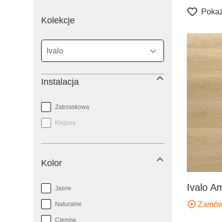
Pokaż
filtr
Kolekcje
Instalacja
Zatrzaskowa
Klejona
Kolor
Ivalo A
Jasne
Zamów
Naturalne
Ciemne