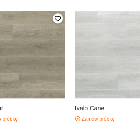
Dodaj do ulubionych
at
Ivalo Cane
 próbkę
Zamów próbkę