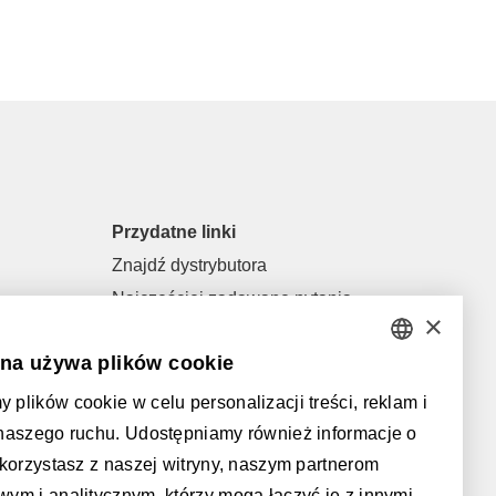
Przydatne linki
Znajdź dystrybutora
Najczęściej zadawane pytania
×
Pliki do pobrania
ona używa plików cookie
General terms of sale and general
DUTCH
conditions
plików cookie w celu personalizacji treści, reklam i
FRENCH
 naszego ruchu. Udostępniamy również informacje o
Obsługiwane przez:
ENGLISH
 korzystasz z naszej witryny, naszym partnerom
ym i analitycznym, którzy mogą łączyć je z innymi