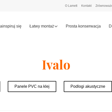
O Lamett
Kontakt
Zrównoważo
ainspiruj się
Łatwy montaż
Prosta konserwacja
D
Ivalo
Panele PVC na klej
Podlogi akustyczne