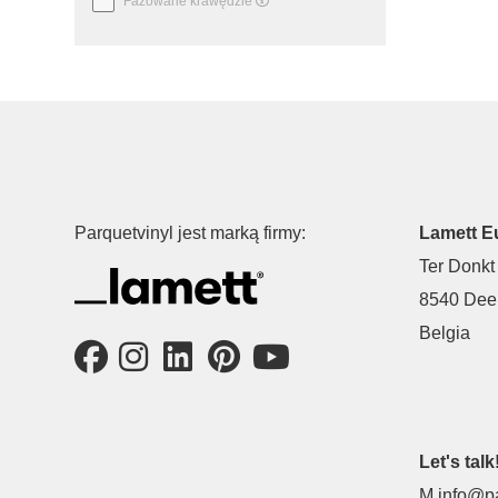
Fazowane krawędzie
Parquetvinyl jest marką firmy:
Lamett E
Ter Donkt
8540 Deer
Belgia
Let's talk
M
info@pa