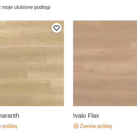
 moje ulubione podłogi
Dodaj do ulubionych
maranth
Ivalo Flax
 próbkę
Zamów próbkę