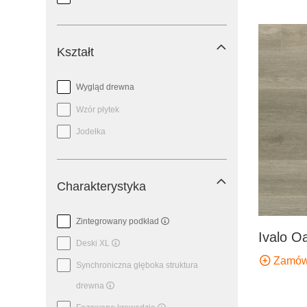
Kształt
Wygląd drewna
Wzór płytek
Jodełka
Charakterystyka
Zintegrowany podkład
Ivalo O
Deski XL
Zamów
Synchroniczna głęboka struktura
drewna