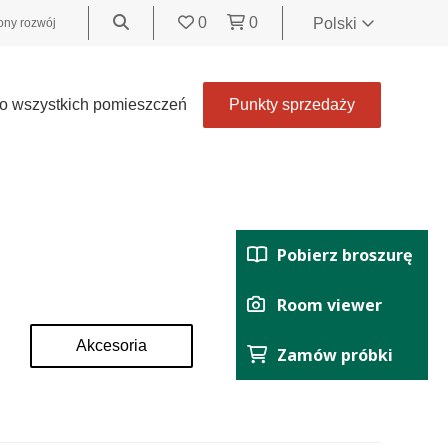
0
0
Polski
ny rozwój
World
United
o wszystkich pomieszczeń
Punkty sprzedaży
Kingdom
Polski
België
Belgique
Nederland
Pobierz broszurę
Français
Deutsch
Room viewer
Español
Akcesoria
Zamów próbki
Italiano
Svenska
Suomi
Čeština