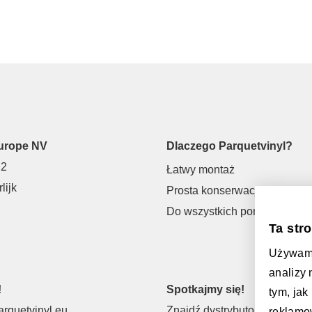
urope NV
Dlaczego Parquetvinyl?
 2
Łatwy montaż
lijk
Prosta konserwacja
Do wszystkich pomieszczeń
Ta str
Używamy 
analizy
!
Spotkajmy się!
tym, jak
rquetvinyl.eu
Znajdź dystrybutora
reklamow